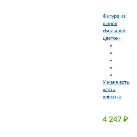
Фигура из
шаров
«Большой
цветок»
У меня есть
карта
клиента
4 247
₽