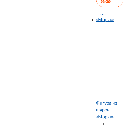
заказ
Фигура из
шаров
«Моряк»