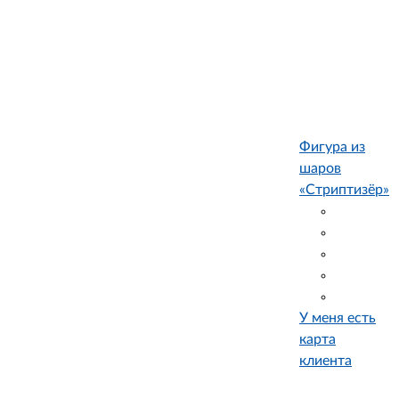
Фигура из
шаров
«Стриптизёр»
У меня есть
карта
клиента