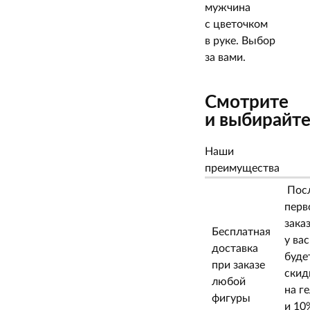
мужчина
с цветочком
в руке. Выбор
за вами.
Смотрите
и выбирайт
Наши
преимущества
Пос
перв
зака
Бесплатная
у вас
доставка
буде
при заказе
скид
любой
на г
фигуры
и 10