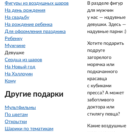
Фигуры из воздушных шаров
В разделе фигур
На день рождения
для мужчин
На свадьбу
у нас — надувные
На рождение ребенка
девушки. Здесь —
Для оформления праздника
надувные парни :)
Ребенку
Хотите подарить
Мужчине
подруге
Девушке
загорелого
Сердца из шаров
морячка или
На Новый год
подкачанного
На Хэллоуин
красавца
Кому
с кубиками
Другие подарки
пресса? А может
заботливого
доктора или
Мультфильмы
стилягу певца?
По цветам
Открытки
Какие воздушные
Шарики по тематикам