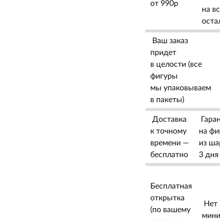
от 990р
на в
оста
Ваш заказ
придет
в целости (все
фигуры
мы упаковываем
в пакеты)
Доставка
Гара
к точному
на фи
времени —
из ша
бесплатно
3 дня
Бесплатная
открытка
Нет
(по вашему
мини