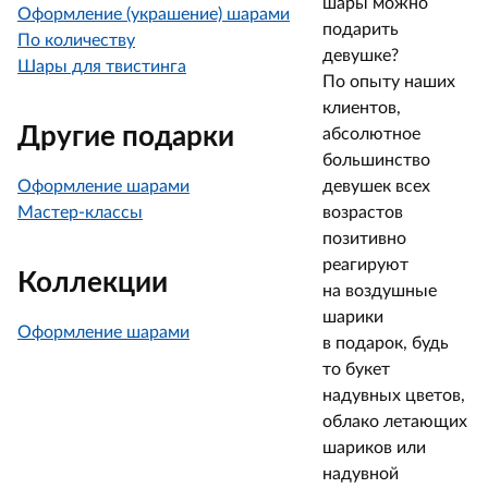
шары можно
Оформление (украшение) шарами
подарить
По количеству
девушке?
Шары для твистинга
По опыту наших
клиентов,
Другие подарки
абсолютное
большинство
Оформление шарами
девушек всех
Мастер-классы
возрастов
позитивно
реагируют
Коллекции
на воздушные
шарики
Оформление шарами
в подарок, будь
то букет
надувных цветов,
облако летающих
шариков или
надувной