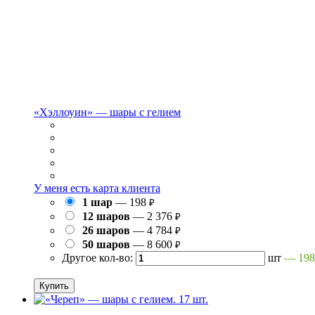
«Хэллоуин» — шары с гелием
У меня есть карта клиента
1 шар
— 198
₽
12 шаров
— 2 376
₽
26 шаров
— 4 784
₽
50 шаров
— 8 600
₽
Другое кол-во:
шт
—
19
Купить