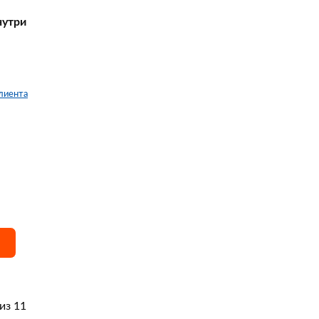
нутри
клиента
из 11