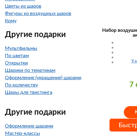
Цветы из шаров
Фигуры из воздушных шаров
Кому
Набор воздушн
Другие подарки
а
Мультфильмы
По цветам
У 
Открытки
Шарики по тематикам
Оформление (украшение) шарами
7
По количеству
Шары для твистинга
Другие подарки
Быстр
Оформление шарами
Мастер-классы