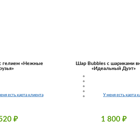
с гелием «Нежные
Шар Bubbles с шариками в
рузья»
«Идеальный Дуэт»
меня есть карта клиента
У меня есть карта 
 520
₽
1 800
₽