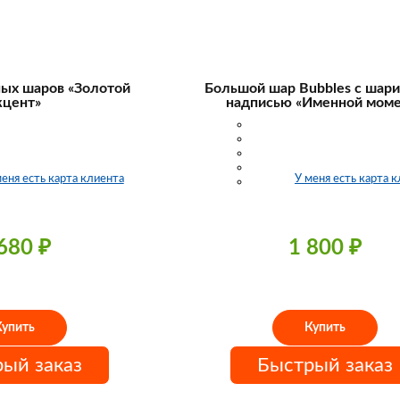
ых шаров «Золотой
Большой шар Bubbles с шар
кцент»
надписью «Именной моме
меня есть карта клиента
У меня есть карта 
 680
₽
1 800
₽
Купить
Купить
ый заказ
Быстрый заказ