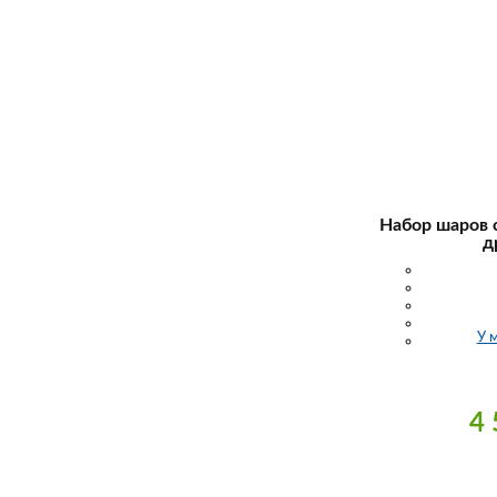
Набор шаров 
д
У 
4