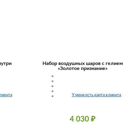
нутри
Набор воздушных шаров с гелием
«Золотое признание»
клиента
У меня есть карта клиента
4 030
₽