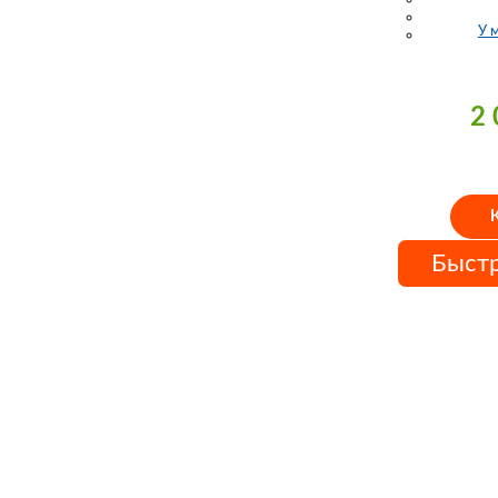
У 
2
Быстр