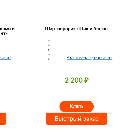
иками и
Шар-сюрприз «Шик и блеск»
нт»
клиента
У меня есть карта клиента
2 200
₽
Купить
Быстрый заказ