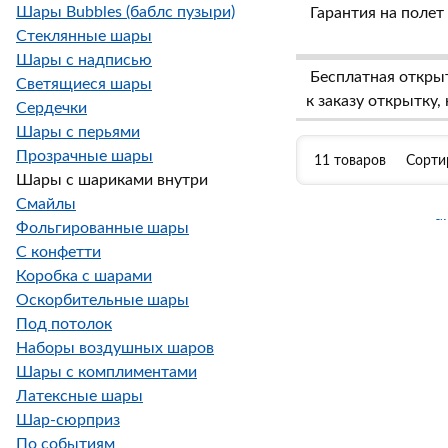
Шары Bubbles (баблс пузыри)
Гарантия на полет 
Стеклянные шары
Шары с надписью
Бесплатная откры
Светящиеся шары
к заказу открытку
Сердечки
Шары с перьями
Прозрачные шары
11 товаров
Сорти
Шары с шариками внутри
Смайлы
Фольгированные шары
С конфетти
Коробка с шарами
Оскорбительные шары
Под потолок
Наборы воздушных шаров
Шары с комплиментами
Латексные шары
Шар-сюрприз
По событиям