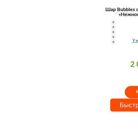
Шар Bubbles 
«Нежнос
У 
2
Быстр