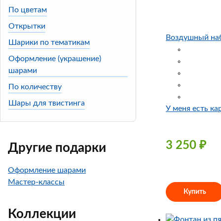
По цветам
Открытки
Воздушный наб
Шарики по тематикам
Оформление (украшение)
шарами
По количеству
Шары для твистинга
У меня есть ка
3 250
₽
Другие подарки
Оформление шарами
Мастер-классы
Купить
Коллекции