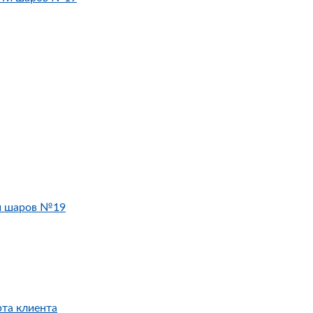
и шаров №19
рта клиента