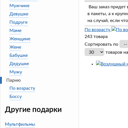
Мужчине
Ваш заказ придет 
в пакеты, а к кру
Девушке
на случай, если чт
Подруге
По возрасту
Маме
243 товара
Женщине
Сортировать по
Жене
товаров н
Бабушке
Дедушке
Мужу
Парню
По возрасту
Боссу
Другие подарки
Мультфильмы