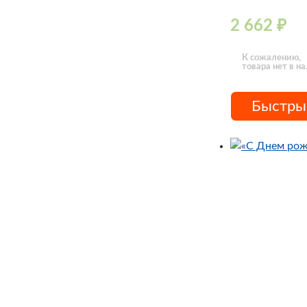
2 662
₽
К сожалению,
товара нет в н
Быстры