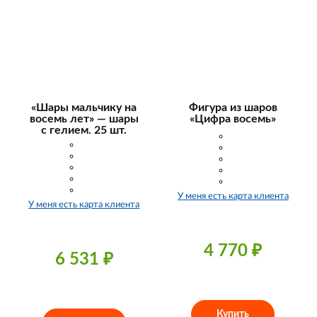
«Шары мальчику на
Фигура из шаров
восемь лет» — шары
«Цифра восемь»
с гелием. 25 шт.
У меня есть карта клиента
У меня есть карта клиента
4 770
₽
6 531
₽
Купить