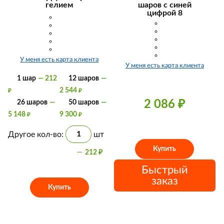
гелием
шаров с синей
цифрой 8
У меня есть карта клиента
У меня есть карта клиента
1 шар
— 212
12 шаров
—
2 544
₽
₽
2 086
₽
26 шаров
—
50 шаров
—
5 148
9 300
₽
₽
Другое кол-во:
шт
Купить
—
212
₽
Быстрый
заказ
Купить