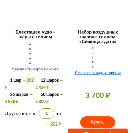
Блестящее чудо -
Набор воздушных
шары с гелием
шаров с гелием
«Сияющая дата»
У меня есть карта клиента
У меня есть карта клиента
1 шар
— 202
12 шаров
—
2 424
₽
₽
3 700
₽
26 шаров
—
50 шаров
—
4 888
8 800
₽
₽
Другое кол-во:
шт
Купить
—
202
₽