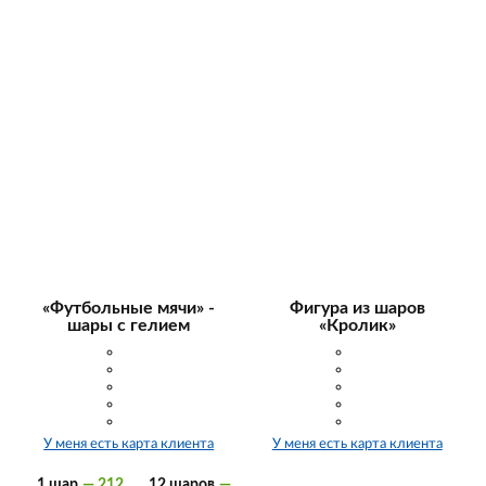
«Футбольные мячи» -
Фигура из шаров
шары с гелием
«Кролик»
У меня есть карта клиента
У меня есть карта клиента
1 шар
— 212
12 шаров
—