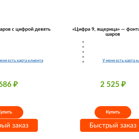
аров с цифрой девять
«Цифра 9, ящерица» — фонта
шаров
меня есть карта клиента
У меня есть карта 
 686
₽
2 525
₽
Купить
Купить
ый заказ
Быстрый заказ