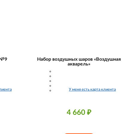
 №9
Набор воздушных шаров «Воздушная
акварель»
клиента
У меня есть карта клиента
4 660
₽