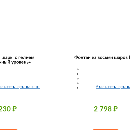
 шары с гелием
Фонтан из восьми шаров
чный уровень»
меня есть карта клиента
У меня есть карта 
 230
₽
2 798
₽