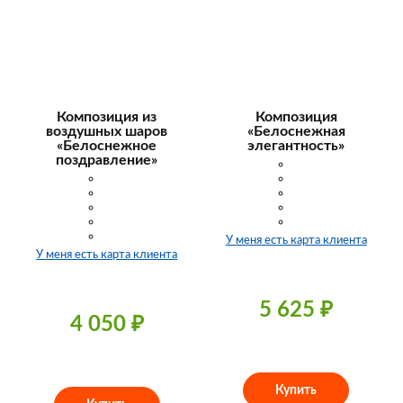
Композиция из
Композиция
воздушных шаров
«Белоснежная
«Белоснежное
элегантность»
поздравление»
У меня есть карта клиента
У меня есть карта клиента
5 625
₽
4 050
₽
Купить