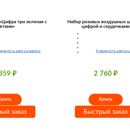
«Цифра три зеленая с
Набор розовых воздушных ш
етами»
цифрой и сердечками
меня есть карта клиента
У меня есть карта 
 859
₽
2 760
₽
Купить
Купить
ый заказ
Быстрый заказ