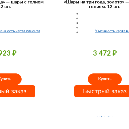
да» — шары с гелием.
«Шары на три года, золото» 
12 шт.
гелием. 12 шт.
меня есть карта клиента
У меня есть карта 
 923
₽
3 472
₽
Купить
Купить
ый заказ
Быстрый заказ