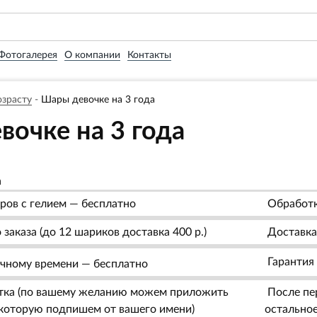
Фотогалерея
О компании
Контакты
озрасту
-
Шары девочке на 3 года
очке на 3 года
а
ров с гелием — бесплатно
Обработк
заказа (до 12 шариков доставка 400 р.)
Доставка 
Гарантия 
очному времени — бесплатно
тка (по вашему желанию можем приложить
После пер
, которую подпишем от вашего имени)
остальное