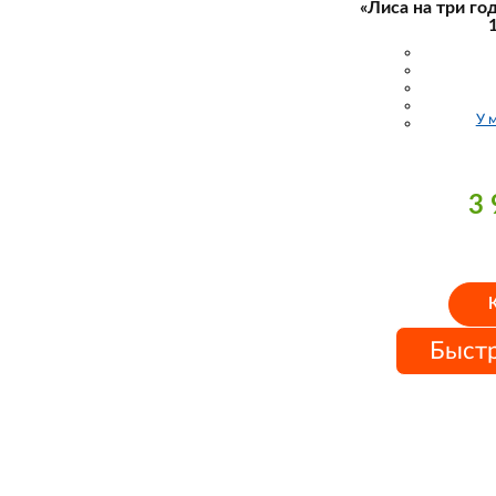
«Лиса на три го
У 
3
Быстр