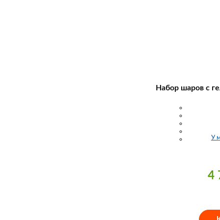
Набор шаров с ге
У 
4