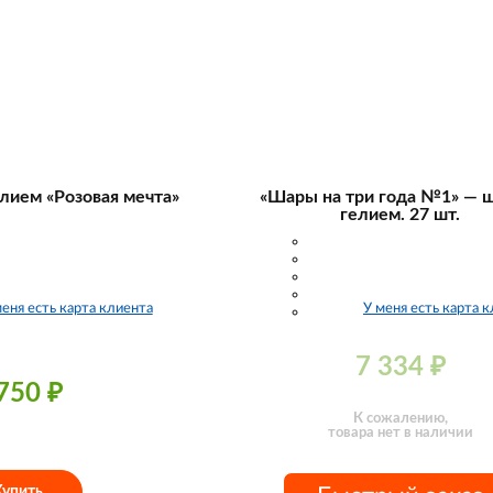
лием «Розовая мечта»
«Шары на три года №1» — 
гелием. 27 шт.
меня есть карта клиента
У меня есть карта 
7 334
₽
 750
₽
К сожалению,
товара нет в наличии
Купить