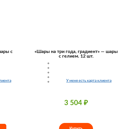
шары с
«Шары на три года, градиент» — шары
с гелием. 12 шт.
клиента
У меня есть карта клиента
3 504
₽
Купить