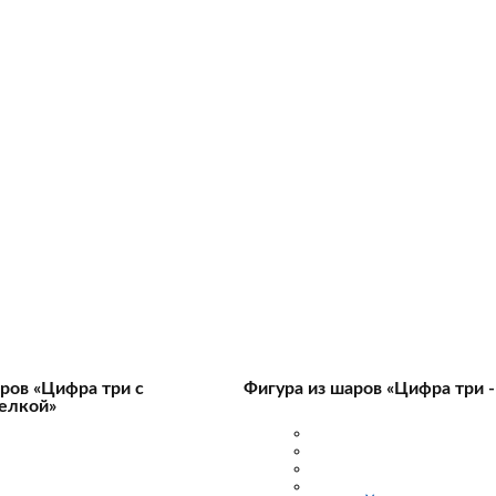
ров «Цифра три с
Фигура из шаров «Цифра три -
елкой»