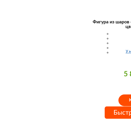
Фигура из шаров 
цв
У 
5
Быстр