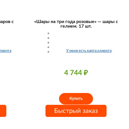
аров с
«Шары на три года розовые» — шары с
гелием. 17 шт.
клиента
У меня есть карта клиента
4 744
₽
Купить
Быстрый заказ