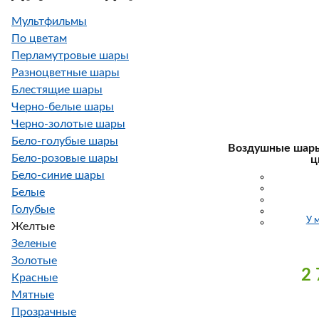
Мультфильмы
По цветам
Перламутровые шары
Разноцветные шары
Блестящие шары
Черно-белые шары
Черно-золотые шары
Бело-голубые шары
Воздушные шары
Бело-розовые шары
ц
Бело-синие шары
Белые
Голубые
У 
Желтые
Зеленые
Золотые
2
Красные
Мятные
Прозрачные