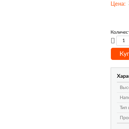
Цена:
Количес
Ку
Хара
Выс
Нап
Тип
Про