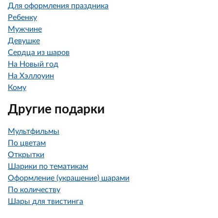
Для оформления праздника
Ребенку
Мужчине
Девушке
Сердца из шаров
На Новый год
На Хэллоуин
Кому
Другие подарки
Мультфильмы
По цветам
Открытки
Шарики по тематикам
Оформление (украшение) шарами
По количеству
Шары для твистинга