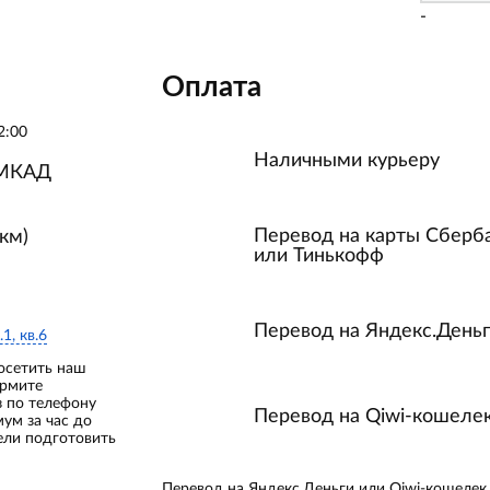
-
Оплата
2:00
Наличными курьеру
 МКАД
Перевод на карты Сберб
км)
или Тинькофф
Перевод на Яндекс.День
.1, кв.6
осетить наш
ормите
з по телефону
Перевод на Qiwi-кошеле
мум за час до
ели подготовить
Перевод на Яндекс.Деньги или Qiwi-кошеле