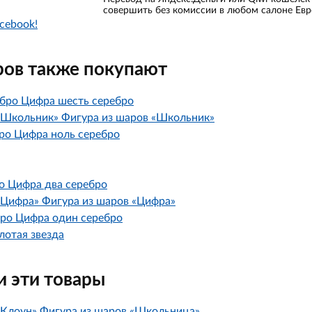
совершить без комиссии в любом салоне Евр
cebook!
ров также покупают
Цифра шесть серебро
Фигура из шаров «Школьник»
Цифра ноль серебро
Цифра два серебро
Фигура из шаров «Цифра»
Цифра один серебро
лотая звезда
 эти товары
Фигура из шаров «Школьница»