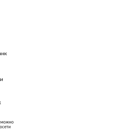
анк
ги
к
к можно
осети