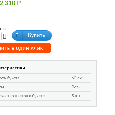
2 310
₽
тво:
Купить
пить в один клик
ктеристики
ота букета
60 см
ты
Розы
чество цветов в букете
5 шт.