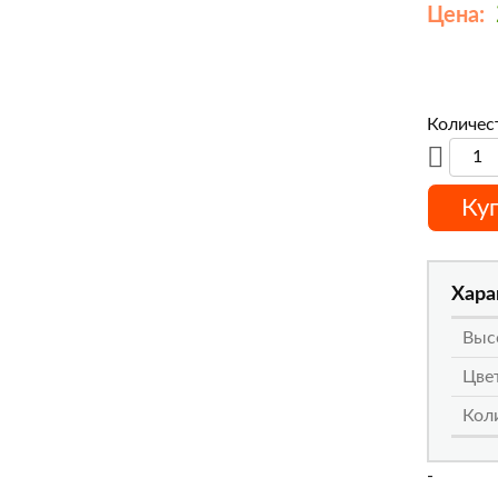
Цена:
Количес
Ку
Хара
Выс
Цве
Коли
-