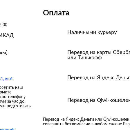
Оплата
2:00
Наличными курьеру
 МКАД
Перевод на карты Сберб
км)
или Тинькофф
Перевод на Яндекс.День
.1, кв.6
осетить наш
ормите
з по телефону
Перевод на Qiwi-кошеле
мум за час до
ели подготовить
Перевод на Яндекс.Деньги или Qiwi-кошеле
совершить без комиссии в любом салоне Евр