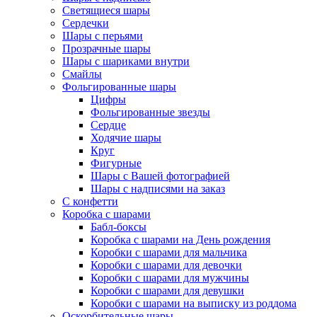
Светящиеся шары
Сердечки
Шары с перьями
Прозрачные шары
Шары с шариками внутри
Смайлы
Фольгированные шары
Цифры
Фольгированные звезды
Сердце
Ходячие шары
Круг
Фигурные
Шары с Вашей фотографией
Шары с надписями на заказ
С конфетти
Коробка с шарами
Бабл-боксы
Коробка с шарами на День рождения
Коробки с шарами для мальчика
Коробки с шарами для девочки
Коробки с шарами для мужчины
Коробки с шарами для девушки
Коробки с шарами на выписку из роддома
Оскорбительные шары