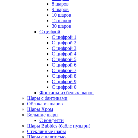
8 шаров
9 шаров
10 шаров
15 шаров
30 шаров
С цифрой
С цифрой 1
С цифрой 2
С цифрой 3
С цифрой 4
С цифрой 5
С цифрой 6
С цифрой 7
С цифрой 8
С цифрой 9
С цифрой 0
Фонтаны из белых шаров
Шары с бантиками
Облака из шаров
Шары Хром
Большие шары
С конфетти
Шары Bubbles (баблс пузыри)
Стеклянные шары
Шары с надписью