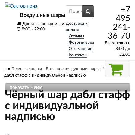
+7
Воздушные шары
495
Доставка и
Доставка ко времени
241-
8:00 - 22:00
оплата
36-70
Отзывы
Фотогалерея
Ежедневно с
О компании
8:00 до
22:00
Контакты
•
Гелиевые шары
-
Большие воздушные шары
-
Чёрный шар
дабл стафф с индивидуальной надписью
показать меню
Чёрный шар дабл стафф
с индивидуальной
надписью