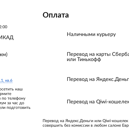
Оплата
2:00
Наличными курьеру
 МКАД
Перевод на карты Сберб
км)
или Тинькофф
Перевод на Яндекс.День
.1, кв.6
осетить наш
ормите
з по телефону
Перевод на Qiwi-кошеле
мум за час до
ели подготовить
Перевод на Яндекс.Деньги или Qiwi-кошеле
совершить без комиссии в любом салоне Евр