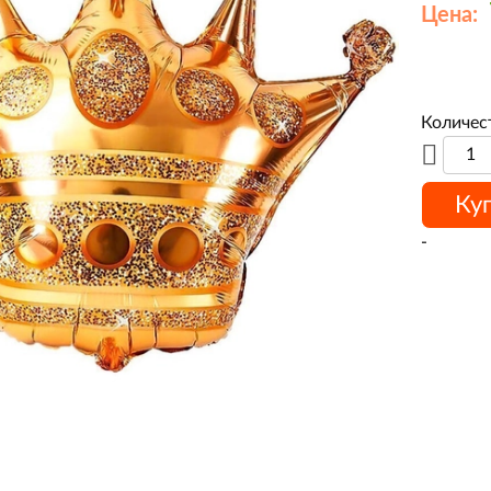
Цена:
Количес
Ку
-