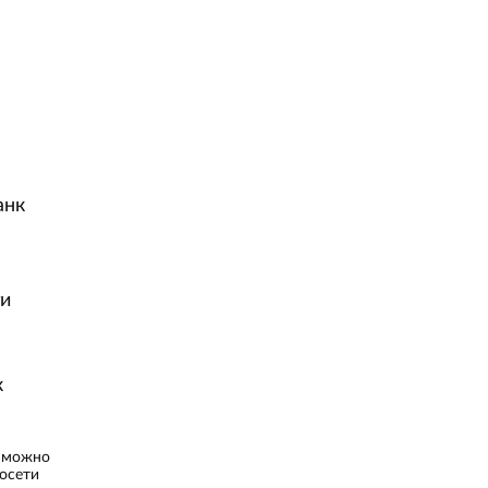
анк
ги
к
к можно
осети