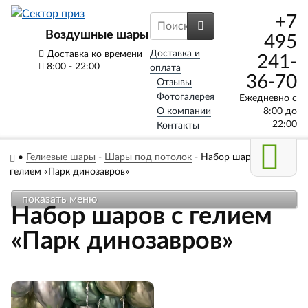
+7
Воздушные шары
495
Доставка и
Доставка ко времени
241-
8:00 - 22:00
оплата
36-70
Отзывы
Фотогалерея
Ежедневно с
О компании
8:00 до
22:00
Контакты
•
Гелиевые шары
-
Шары под потолок
-
Набор шаров с
гелием «Парк динозавров»
показать меню
Набор шаров с гелием
«Парк динозавров»