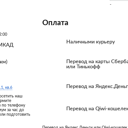
-
Оплата
2:00
Наличными курьеру
 МКАД
Перевод на карты Сберб
км)
или Тинькофф
Перевод на Яндекс.День
.1, кв.6
осетить наш
ормите
з по телефону
Перевод на Qiwi-кошеле
мум за час до
ели подготовить
Перевод на Яндекс.Деньги или Qiwi-кошеле