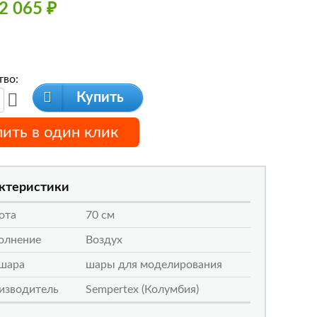
2 065
₽
тво:
Купить
пить в один клик
ктеристики
ота
70 см
олнение
Воздух
 шара
шары для моделирования
изводитель
Sempertex (Колумбия)