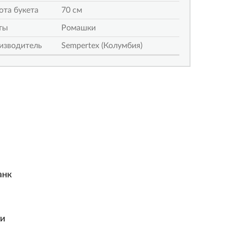
ота букета
70 см
ты
Ромашки
изводитель
Sempertex (Колумбия)
анк
ги