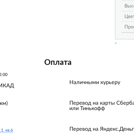
Выс
Цве
Про
-
Оплата
2:00
Наличными курьеру
 МКАД
Перевод на карты Сберб
км)
или Тинькофф
Перевод на Яндекс.День
.1, кв.6