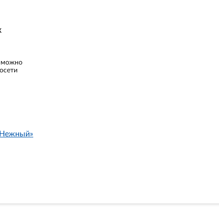
к
к можно
осети
 «Нежный»