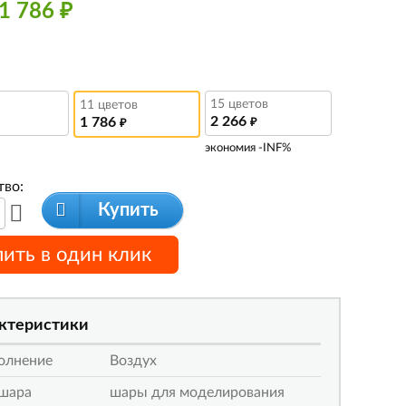
1 786 ₽
15 цветов
11 цветов
2 266
1 786
₽
₽
экономия -INF%
тво:
Купить
пить в один клик
ктеристики
олнение
Воздух
 шара
шары для моделирования