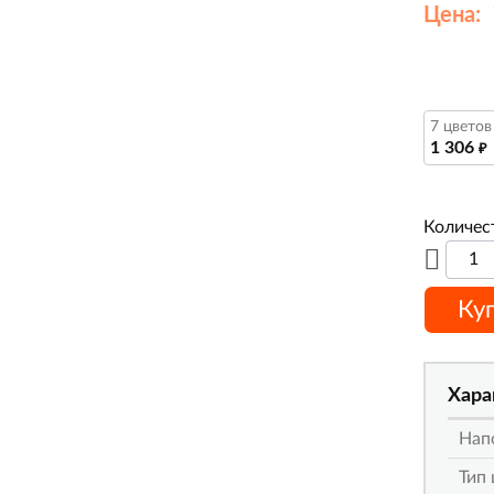
Цена:
7 цветов
1 306
₽
Количес
Ку
Хара
Нап
Тип