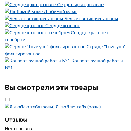
Сердце ярко-розовое
Любимой маме
Белые светящиеся шары
Сердце красное
Сердце красное с
серебром
Сердце "Love you"
фольгированное
Конверт ручной работы
№1
Вы смотрели эти товары
Я люблю тебя (розы)
Отзывы
Нет отзывов